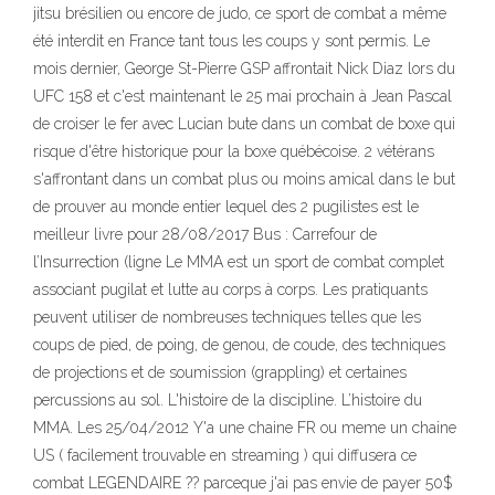
jitsu brésilien ou encore de judo, ce sport de combat a même
été interdit en France tant tous les coups y sont permis. Le
mois dernier, George St-Pierre GSP affrontait Nick Diaz lors du
UFC 158 et c'est maintenant le 25 mai prochain à Jean Pascal
de croiser le fer avec Lucian bute dans un combat de boxe qui
risque d'être historique pour la boxe québécoise. 2 vétérans
s'affrontant dans un combat plus ou moins amical dans le but
de prouver au monde entier lequel des 2 pugilistes est le
meilleur livre pour 28/08/2017 Bus : Carrefour de
l’Insurrection (ligne Le MMA est un sport de combat complet
associant pugilat et lutte au corps à corps. Les pratiquants
peuvent utiliser de nombreuses techniques telles que les
coups de pied, de poing, de genou, de coude, des techniques
de projections et de soumission (grappling) et certaines
percussions au sol. L'histoire de la discipline. L’histoire du
MMA. Les 25/04/2012 Y'a une chaine FR ou meme un chaine
US ( facilement trouvable en streaming ) qui diffusera ce
combat LEGENDAIRE ?? parceque j'ai pas envie de payer 50$