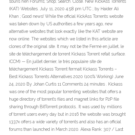
souris n’en Forums; Shop; Search. Close. New KickAss Torrents
(KAT) Websites. July 11, 2020 4:58 pm UTC ; by Haider Ali
Khan ; Good news! While the official KickAss Torrents website
was taken down by US authorities a few years ago, new
alternative websites that look exactly like the KAT website are
now online. The websites which we listed in this article are
clones of the original site. It may not be the Fermé en juillet, le
site de téléchargement de torrent Kickass Torrent refait surface.
(CCM) — En juillet dernier, le très populaire site de
téléchargement Kickass Torrent fermait Kickass Torrents –
Best Kickass Torrents Alternatives 2020 (100% Working) June
24, 2020 By Johan Curtis 11 Comments 24 minutes . Kickass
was one of the most popular torrenting websites that offers a
huge directory of torrent’s files and magnet links for P2P file
sharing through BitTorrent protocols.. It was used by millions
of torrent users every day but in 2016 the website was brought
1337x offers a wide variety of torrents and also has an official
forums than launched in March 2020. Alexa Rank: 307 / Last